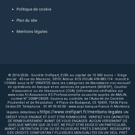
Politique de cookie
Plan du site
Mentions légales
© 2016-2026 - Société Créfipart, EURL au capital de 10 000 euros – Siège
social : 43 rue du Macaron, 59151 Arleux. RCS DOUAI 494 885 114 - Inscrit à
l’ORIAS sous le N° 09049725 dans les catégories de Mandataire non exclusif
en opérations de banque et en services de paiement (MOBSP), Courtier
d'assurance ou de réassurance (COA) (informations vérifiables sur
www.orias.fr) Assurance RC Professionnelle souscrite auprès de AMLIN,
contrat N° 2008PCB039. Soumis au contrôle de l’Autorité de Contrôle
Prudentiel et de Résolution : 4 Place de Budapest, CS 92459, 75436 Paris
Cédex 09. Téléphone : 01 49 95 40 00 - www.acpr.banque-france.fr Mentions
https://www.crefipart.fr/mentions-legales
légales détaillées à
UN
CREDIT VOUS ENGAGE ET DOIT ETRE REMBOURSE. VERIFIEZ VOS CAPACITES
DE REMBOURSEMENT AVANT DE VOUS ENGAGER. AUCUN VERSEMENT DE
QUELQUE NATURE QUE CE SOIT, NE PEUT ETRE EXIGE D’UN PARTICULIER,
AVANT L’OBTENTION D’UN OU DE PLUSIEURS PRETS D’ARGENT. REGROUPER
DES CREDITS COMPORTANT PLUSIEURS MENSUALITES EN UN SEUL PRET