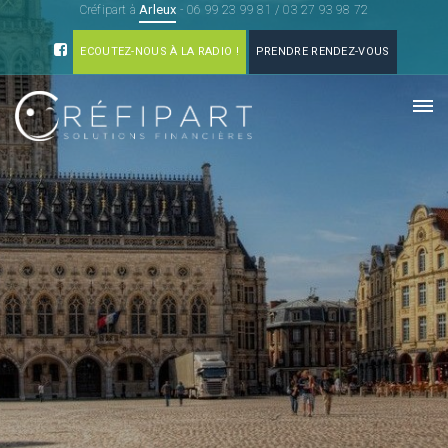
Arleux
Créfipart à
-
06 99 23 99 81
/
03 27 93 98 72
ECOUTEZ-NOUS À LA RADIO !
PRENDRE RENDEZ-VOUS